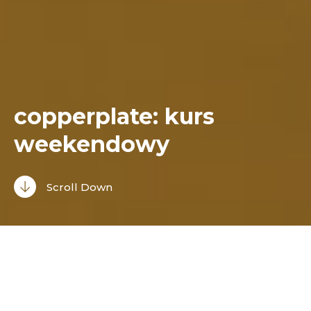
copperplate: kurs
weekendowy
Scroll Down
27 / 28 czerwca
sobota / niedziela